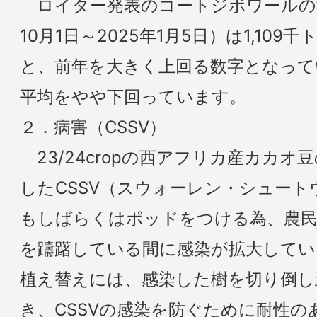
ロイター発表のコートジボワールの港
10月1日～2025年1月5日）は1,109
と、前年を大きく上回る数字となって
平均をやや下回っています。
２．病害（CSSV）
23/24cropの西アフリカ産カカ
したCSSV（スウォーレン・シュー
もしばらくはポッドをつける為、農
を躊躇している間に感染が拡大してい
植え替えには、感染した樹を切り倒し
き、CSSVの感染を防ぐために耐性