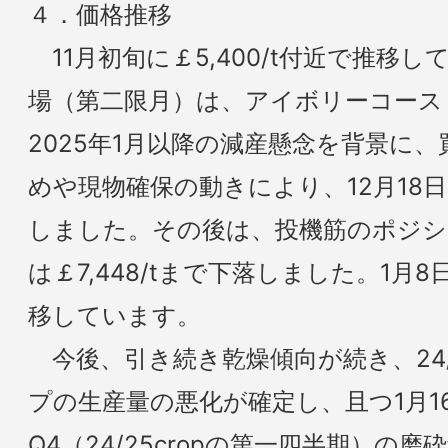
４．価格推移
11月初旬に￡5,400/t付近で推移
場（第二限月）は、アイボリーコース
2025年1月以降の減産懸念を背景に
めや現物確保の動きにより、12月18日に
しました。その後は、投機筋のポジシ
は￡7,448/tまで下落しました。1月8日
移しています。
今後、引き続き乾燥傾向が続き、24/2
プの生産量の悪化が確定し、且つ1月1
Q4（24/25cropの第一四半期）の