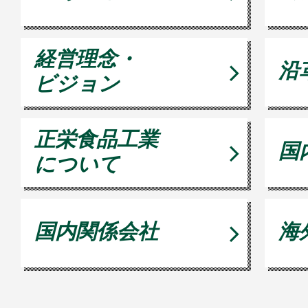
経営理念・
沿
ビジョン
正栄食品工業
国
について
国内関係会社
海