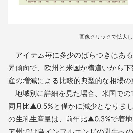
画像クリックで拡大し
アイテム毎に多少のばらつきはある
昇傾向で、欧州と米国が横這いから下
産の増減による比較的典型的な相場の
地域別に詳細を見た場合、米国での1
同月比▲0.5%と僅かに減少となりまし
の生乳生産量は、前年比▲0.3%で着
ア州では鳥インフルエンザの乳牛への