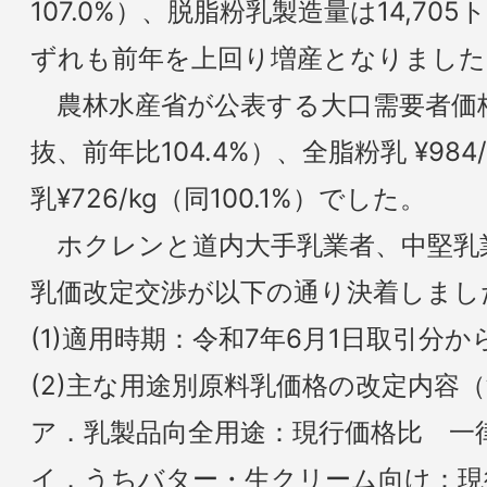
107.0%）、脱脂粉乳製造量は14,705
ずれも前年を上回り増産となりました
農林水産省が公表する大口需要者価格はバ
抜、前年比104.4%）、全脂粉乳 ¥984/
乳¥726/kg（同100.1%）でした。
ホクレンと道内大手乳業者、中堅乳
乳価改定交渉が以下の通り決着しまし
(1)適用時期：令和7年6月1日取引分
(2)主な用途別原料乳価格の改定内容
ア．乳製品向全用途：現行価格比 一
イ．うちバター・生クリーム向け：現